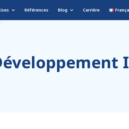
tises
Références
Blog
Carrière
França
Développement I