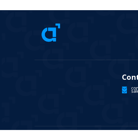
Con
co
sa