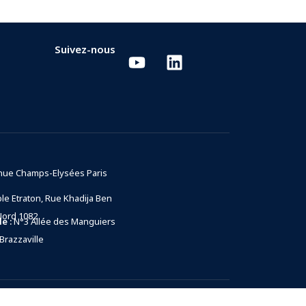
Suivez-nous
nue Champs-Elysées Paris
e Etraton, Rue Khadija Ben
Nord 1082
e :
N°3 Allée des Manguiers
Brazzaville