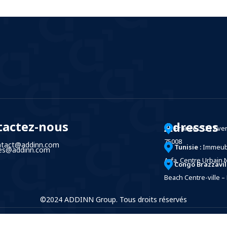
tactez-nous
Adresses
France :
121 Ave
75008
ntact@addinn.com
Tunisie :
Immeubl
les@addinn.com
Arfa, Centre Urbain 
Congo Brazzavill
Beach Centre-ville – 
©2024 ADDINN Group. Tous droits réservés