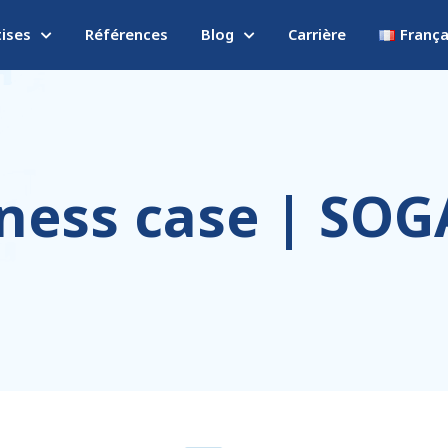
tises
Références
Blog
Carrière
França
ness case | SO