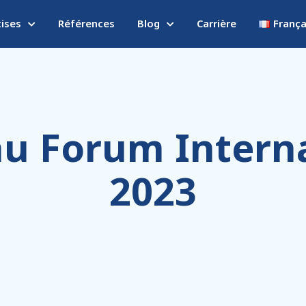
tises
Références
Blog
Carrière
França
au Forum Intern
2023