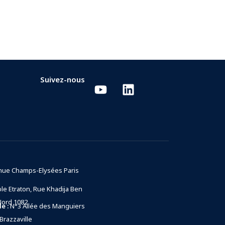
Suivez-nous
nue Champs-Elysées Paris
e Etraton, Rue Khadija Ben
Nord 1082
e :
N°3 Allée des Manguiers
Brazzaville