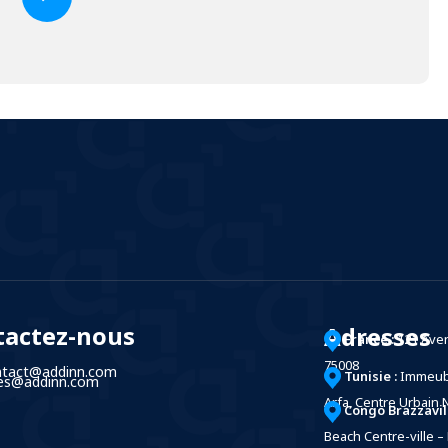
tactez-nous
Adresses
France :
121 Ave
75008
ntact@addinn.com
Tunisie :
Immeubl
les@addinn.com
Arfa, Centre Urbain 
Congo Brazzavill
Beach Centre-ville – 