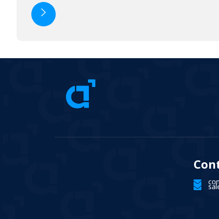
Con
co
sa