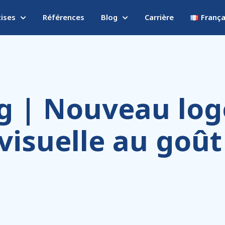
tises
Références
Blog
Carrière
França
 | Nouveau log
visuelle au goût