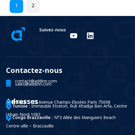
1
2
Suivez-nous
Contactez-nous
contact@addinn.com
sales@addinn.com
Adresses
France :
121 Avenue Champs-Elysées Paris 75008
Tunisie :
Immeuble Etraton, Rue Khadija Ben Arfa, Centre
Urbain Nord 1082
Congo Brazzaville :
N°3 Allée des Manguiers Beach
Centre-ville – Brazzaville